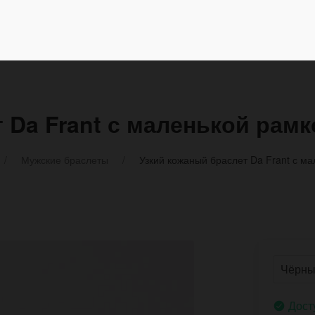
 Da Frant с маленькой рамк
Мужские браслеты
Узкий кожаный браслет Da Frant с ма
Дост