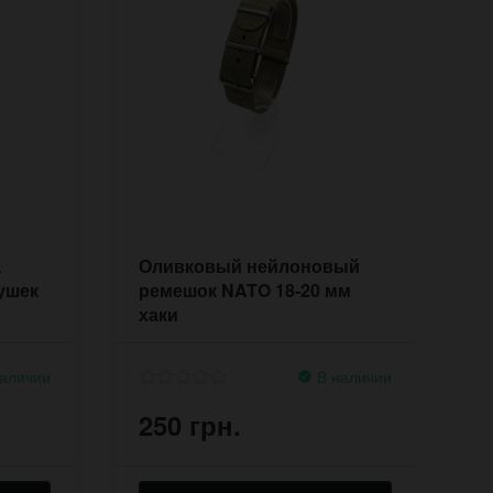
а
Оливковый нейлоновый
П
ушек
ремешок NATO 18-20 мм
a
хаки
аличии
В наличии
250 грн.
2