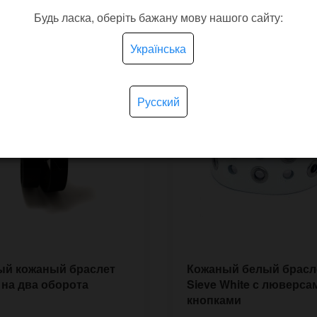
Будь ласка, оберіть бажану мову нашого сайту:
Українська
Русский
ый кожаный браслет
Кожаный белый брасл
 на два оборота
Sieve White с люверса
кнопками