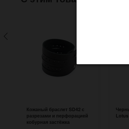
Кожаный браслет SD42 с
Черн
разрезами и перфорацией
Lotus
кобурная застёжка