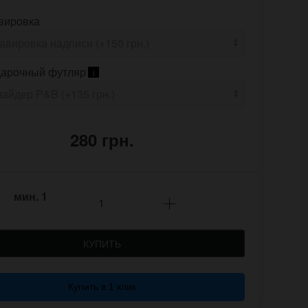
вировка
арочный футляр
i
280 грн.
мин.
1
КУПИТЬ
Купить в 1 клик