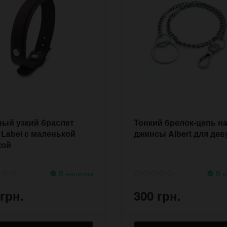
ый узкий браслет
Тонкий брелок-цепь н
 Label с маленькой
джинсы Albert для дев
кой
В наличии
В н
 грн.
300 грн.