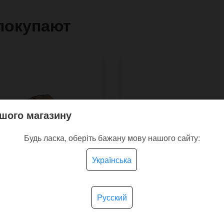
покупают
шого магазину
Будь ласка, оберіть бажану мову нашого сайту:
Українська
Русский
кий кожаный браслет
Кожаный узкий брасле