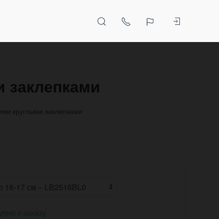
и заклепками
ими круглыми заклепками
упно к заказу