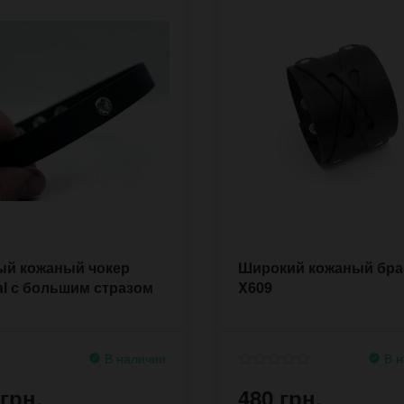
ый кожаный чокер
Широкий кожаный бра
al с большим стразом
X609
В наличии
В н
 грн.
480 грн.