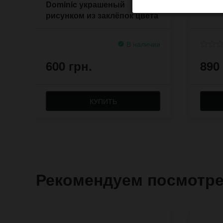
Dominic украшеный
Lesk 
рисунком из заклёпок цвета
никель
В наличии
600 грн.
890
КУПИТЬ
Рекомендуем посмотр