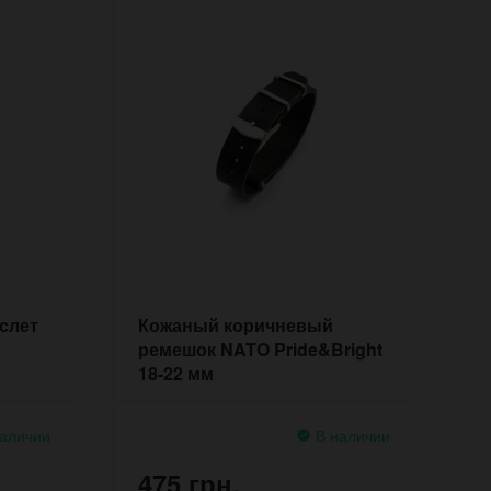
слет
Кожаный коричневый
Ш
ремешок NATO Pride&Bright
J
18-22 мм
аличии
В наличии
475 грн.
4