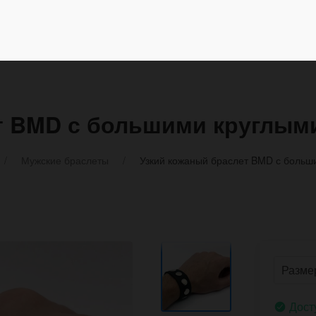
т BMD с большими круглым
Мужские браслеты
Узкий кожаный браслет BMD с больш
Дост