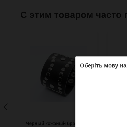
С этим товаром часто 
Оберіть мову на
Чёрный кожаный браслет
Широ