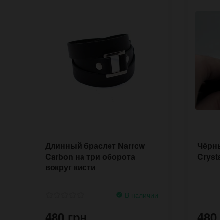
Длинный браслет Narrow
Чёрн
Carbon на три оборота
Cryst
вокруг кисти
В наличии
480 грн.
480