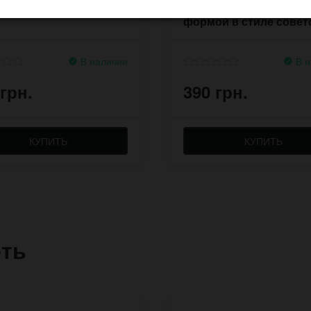
Bronze
Danio с ассиметрично
формой в стиле совет
ремешка
В наличии
В н
 грн.
390 грн.
КУПИТЬ
КУПИТЬ
еть