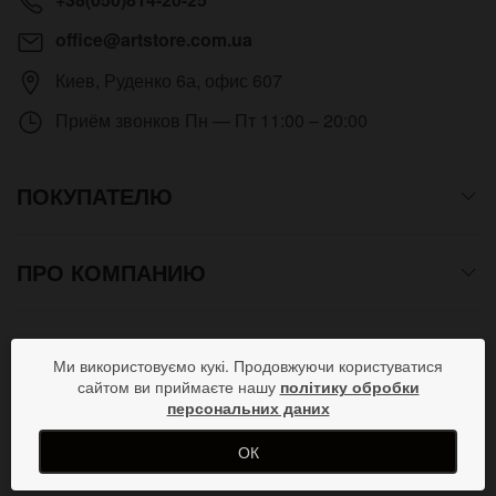
office@artstore.com.ua
Киев
,
Руденко 6а, офис 607
Приём звонков
Пн — Пт 11:00 – 20:00
ПОКУПАТЕЛЮ
ПРО КОМПАНИЮ
СПОСОБЫ ОПЛАТЫ
Ми використовуємо кукі. Продовжуючи користуватися
сайтом ви приймаєте нашу
політику обробки
персональних даних
ПРИСОЕДИНЯЙСЯ В СОЦСЕТЯХ
ОК