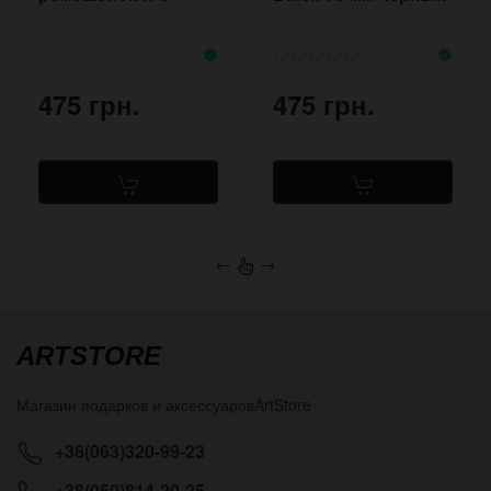
Pride&Bright 18-22
2018BL
мм
475 грн.
475 грн.
←
→
ARTSTORE
Магазин подарков и аксессуаров
ArtStore
+38(063)320-99-23
+38(050)814-20-25