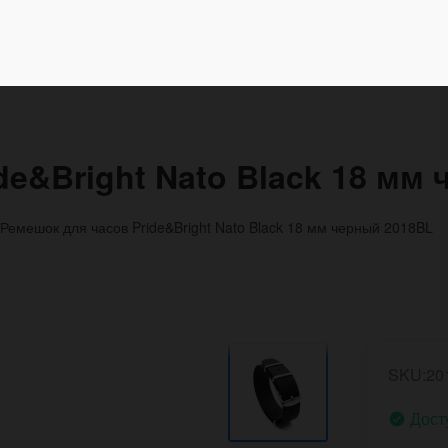
de&Bright Nato Black 18 мм
Ремешок для часов Pride&Bright Nato Black 18 мм черный 2018BL
SKU:20
Дост