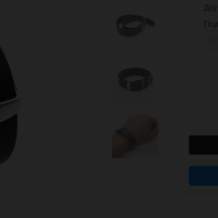
Дру
Под