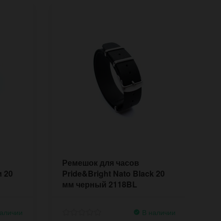
Ремешок для часов
Р
и 20
Pride&Bright Nato Black 20
P
мм черный 2118BL
B
2
аличии
В наличии