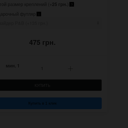
гой размер креплений (+
25 грн.
)
?
арочный футляр
i
475 грн.
мин.
1
КУПИТЬ
Купить в 1 клик