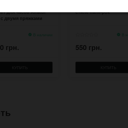
итый кожаный
Браслет для часов 80t
ет для часов Aviator
стиле панк-рок
h с двумя пряжками
В наличии
В н
0 грн.
550 грн.
КУПИТЬ
КУПИТЬ
еть