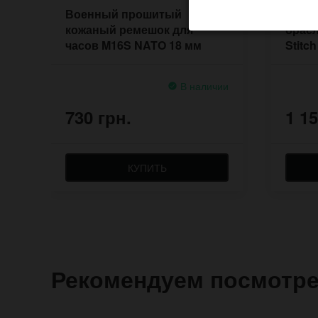
Военный прошитый
Прош
кожаный ремешок для
брасл
часов M16S NATO 18 мм
Stitc
В наличии
730 грн.
1 15
КУПИТЬ
Рекомендуем посмотр