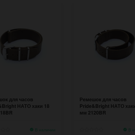
ок для часов
Ремешок для часов
&Bright НАТО хаки 18
Pride&Bright НАТО хак
118BR
мм 2120BR
В наличии
В н