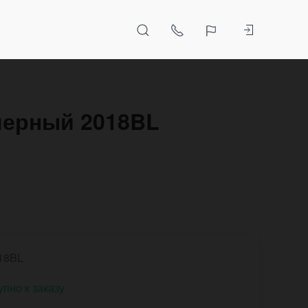
 черный 2018BL
18BL
упно к заказу