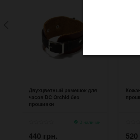
Двухцветный ремешок для
Кожан
часов DC Orchid без
прош
прошивки
В наличии
440 грн.
520