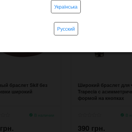
Українська
Русский
ый браслет Skif без
Широкий браслет для 
ивки широкий
Trapecia с асимметрич
формой на кнопках
В наличии
В н
 грн.
390 грн.