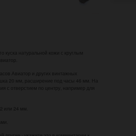
 куска натуральной кожи с круглым
авиатор.
асов Авиатор и других винтажных
ка 20 мм, расширение под часы 46 мм. На
ия с отверстием по центру, например для
2 или 24 мм.
ами.
 другие - укажите это в комментарии к