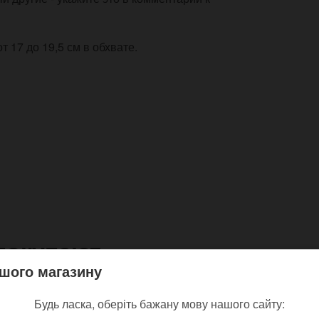
 17 до 19,5 см в обхвате.
покупают
шого магазину
Будь ласка, оберіть бажану мову нашого сайту: