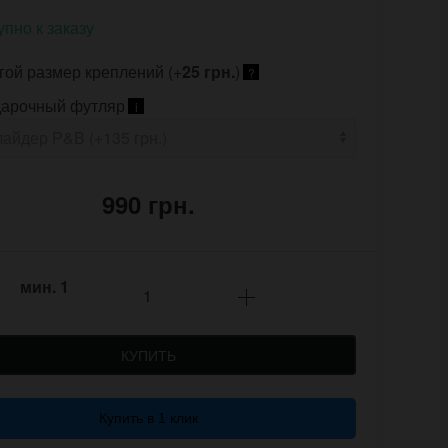
упно к заказу
гой размер креплений (+
25 грн.
)
?
арочный футляр
i
990 грн.
мин.
1
КУПИТЬ
Купить в 1 клик