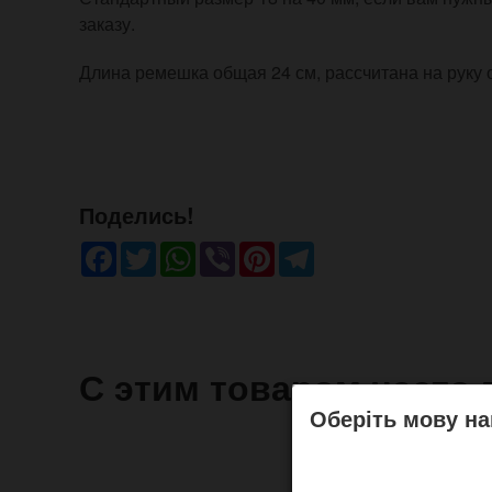
заказу.
Длина ремешка общая 24 см, рассчитана на руку от
Поделись!
Facebook
Twitter
WhatsApp
Viber
Pinterest
Telegram
С этим товаром часто 
Оберіть мову на