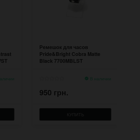
Ремешок для часов
С
trast
Pride&Bright Cobra Matte
к
WST
Black 7700MBLST
ч
аличии
В наличии
950 грн.
9
КУПИТЬ