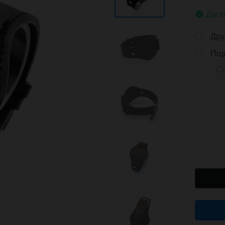
Дост
Дру
Под