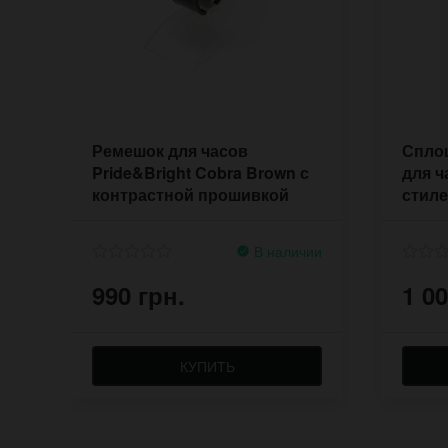
Ремешок для часов
Спло
Pride&Bright Cobra Brown с
для ч
контрастной прошивкой
стиле
7700BRWST
В наличии
990 грн.
1 00
КУПИТЬ