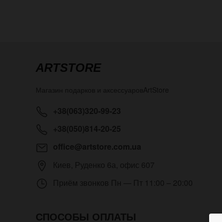
ARTSTORE
Магазин подарков и аксессуаров
ArtStore
+38(063)320-99-23
+38(050)814-20-25
office@artstore.com.ua
Киев
,
Руденко 6а, офис 607
Приём звонков
Пн — Пт 11:00 – 20:00
СПОСОБЫ ОПЛАТЫ