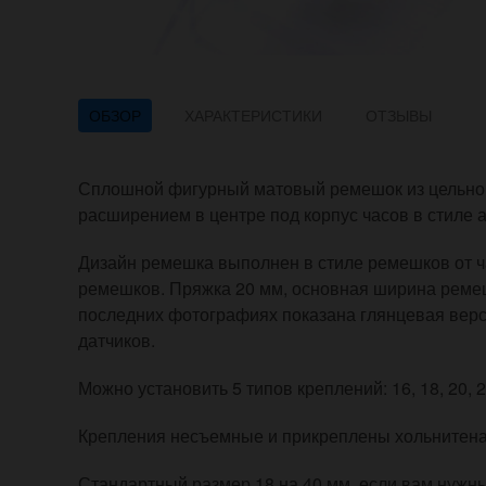
ОБЗОР
ХАРАКТЕРИСТИКИ
ОТЗЫВЫ
Сплошной фигурный матовый ремешок из цельного
расширением в центре под корпус часов в стиле 
Дизайн ремешка выполнен в стиле ремешков от ч
ремешков. Пряжка 20 мм, основная ширина ремеш
последних фотографиях показана глянцевая верс
датчиков.
Можно установить 5 типов креплений: 16, 18, 20, 2
Крепления несъемные и прикреплены хольнитен
Стандартный размер 18 на 40 мм, если вам нужный