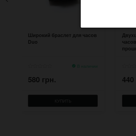
Широкий браслет для часов
Двух
Duo
часов
прош
В наличии
580 грн.
440
КУПИТЬ