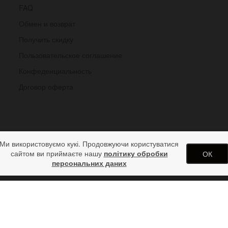
FAQ
Обмен и возврат
Получить скидку
Пользовательское соглашение
Конфеденциальность
Договор оферта
Ми використовуємо кукі. Продовжуючи користуватися
сайтом ви приймаєте нашу
політику обробки
ОК
персональних даних
 часов Cobra S 36 мм в стиле авиат
одарков от дизайн студии ArtStore. Использование материалов сай