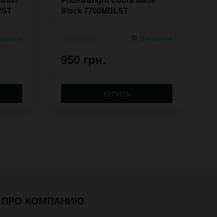
WST
Black 7700MBLST
ч
аличии
В наличии
950 грн.
9
КУПИТЬ
ПРО КОМПАНИЮ