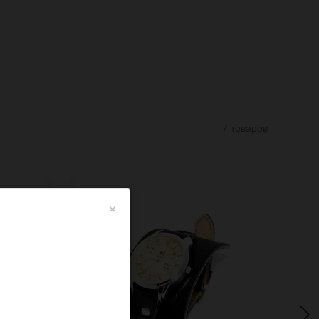
7 товаров
×