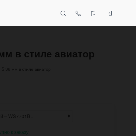
мм в стиле авиатор
S 36 мм в стиле авиатор
упно к заказу