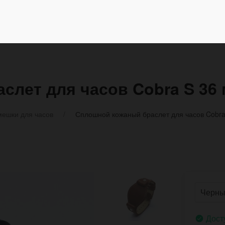
лет для часов Cobra S 36 
ешки для часов
Сплошной кожаный браслет для часов Cobra 
Дост