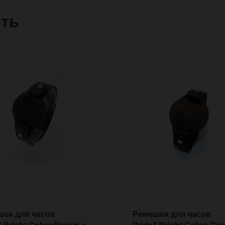
еть
ок для часов
Ремешок для часов
&Bright Cobra Brown с
Pride&Bright Cobra Con