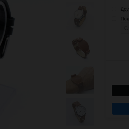
Дру
Под