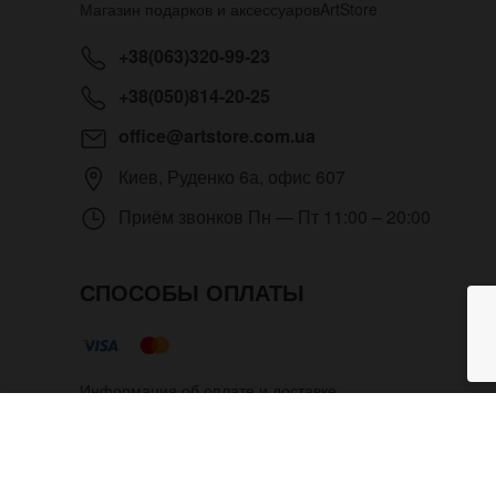
Магазин подарков и аксессуаров
ArtStore
+38(063)320-99-23
+38(050)814-20-25
office@artstore.com.ua
Киев
,
Руденко 6а, офис 607
Приём звонков
Пн — Пт 11:00 – 20:00
СПОСОБЫ ОПЛАТЫ
Информация об оплате и доставке
Сплошной кожаный браслет для
Copyright © 2012- 2026 Все права защищены. Магазин п
разрешения администратора.