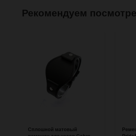
Рекомендуем посмотр
Сплошной матовый
Ремеш
ремешок для часов Cobra
Pride