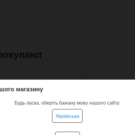
покупают
шого магазину
Будь ласка, оберіть бажану мову нашого сайту:
Українська