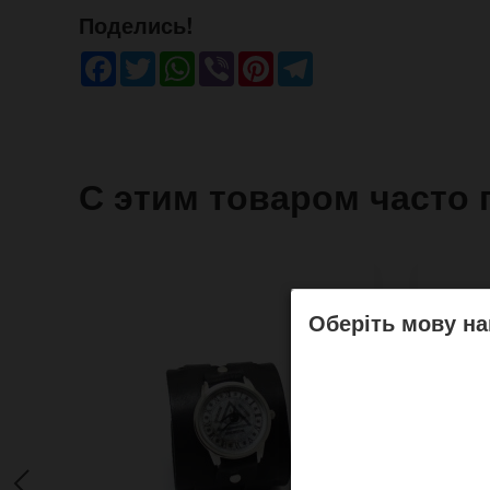
Поделись!
Facebook
Twitter
WhatsApp
Viber
Pinterest
Telegram
С этим товаром часто 
Оберіть мову на