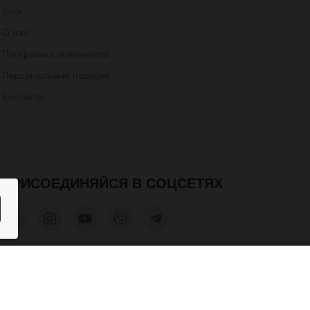
Блог
О нас
Программа лояльности
Персональные подарки
Контакты
ПРИСОЕДИНЯЙСЯ В СОЦСЕТЯХ
ор
1 000 грн.
КУПИТЬ
та допускается только при получении письменного