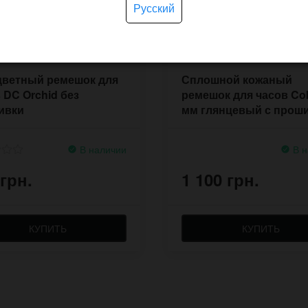
Русский
цветный ремешок для
Сплошной кожаный
 DC Orchid без
ремешок для часов Co
ивки
мм глянцевый с прош
В наличии
В н
 грн.
1 100 грн.
КУПИТЬ
КУПИТЬ