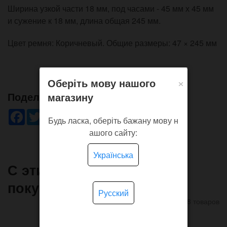
Ширина узкой части 18 мм, под часами - 45 мм х 45 мм
и сужение к 18 мм, длина общая 245 мм.
Цвет ремня: Коричневый. Общие размеры: 47 × 245 мм
×
Оберіть мову нашого
Поделись!
магазину
Facebook
Twitter
WhatsApp
Viber
Pinterest
Telegram
Будь ласка, оберіть бажану мову н
ашого сайту:
Українська
С этим товаром часто
покупают
Русский
8 товаров