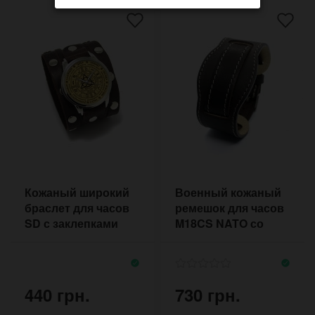
Кожаный широкий
Военный кожаный
браслет для часов
ремешок для часов
SD с заклепками
M18CS NATO со
светлой прошивкой
440 грн.
730 грн.