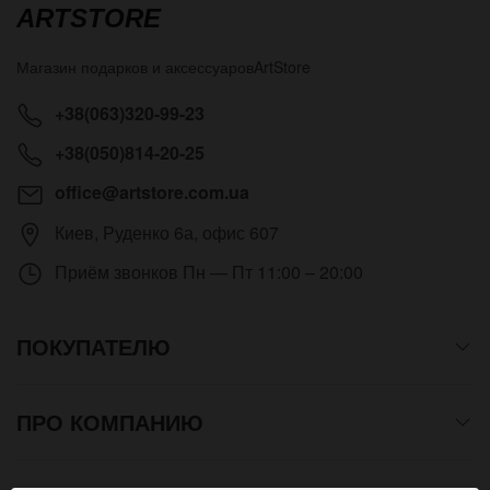
ARTSTORE
Магазин подарков и аксессуаров
ArtStore
+38(063)320-99-23
+38(050)814-20-25
office@artstore.com.ua
Киев
,
Руденко 6а, офис 607
Приём звонков
Пн — Пт 11:00 – 20:00
ПОКУПАТЕЛЮ
ПРО КОМПАНИЮ