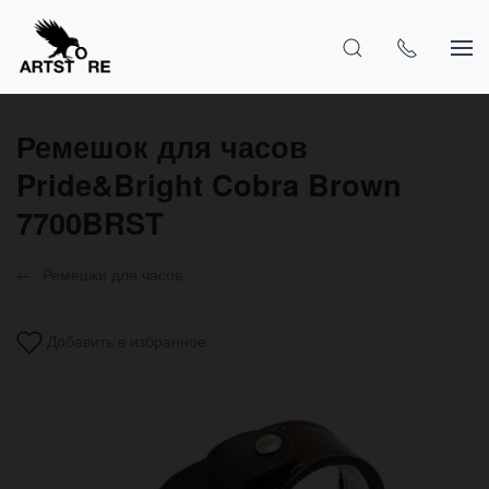
Ремешок для часов
Pride&Bright Cobra Brown
7700BRST
Ремешки для часов
Добавить в избранное