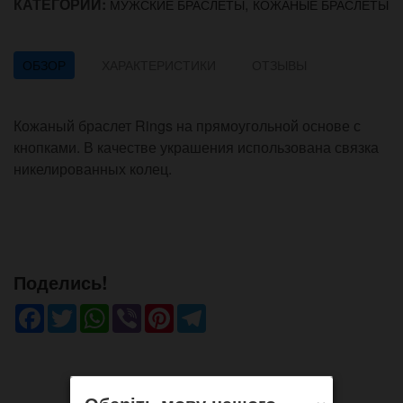
КАТЕГОРИИ:
,
МУЖСКИЕ БРАСЛЕТЫ
КОЖАНЫЕ БРАСЛЕТЫ
ОБЗОР
ХАРАКТЕРИСТИКИ
ОТЗЫВЫ
Кожаный браслет Rings на прямоугольной основе с
кнопками. В качестве украшения использована связка
никелированных колец.
Поделись!
Facebook
Twitter
WhatsApp
Viber
Pinterest
Telegram
×