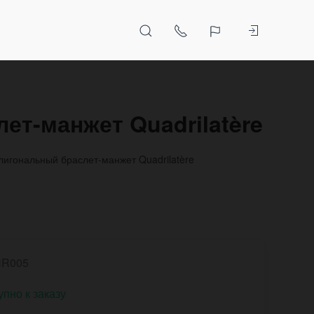
т-манжет Quadrilatère
игональный браслет-манжет Quadrilatère
HR005
упно к заказу