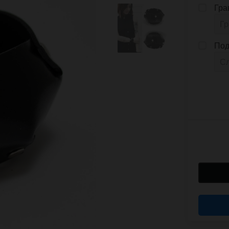
Гра
Под