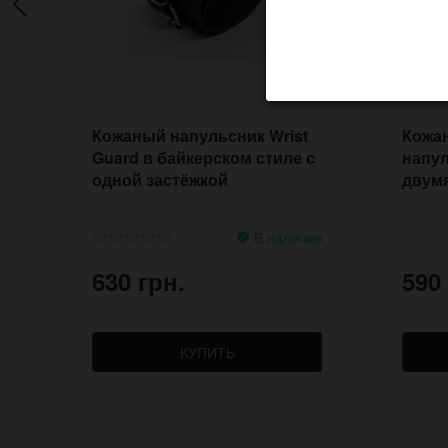
Кожаный напульсник Wrist
Кожа
Guard в байкерском стиле с
напул
одной застёжкой
двум
В наличии
630 грн.
590
КУПИТЬ