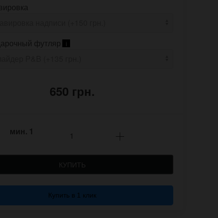
вировка
арочный футляр
i
650 грн.
мин.
1
КУПИТЬ
Купить в 1 клик