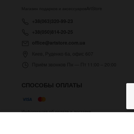
Магазин подарков и аксессуаров
ArtStore
+38(063)320-99-23
+38(050)814-20-25
office@artstore.com.ua
Киев
,
Руденко 6а, офис 607
Приём звонков
Пн — Пт 11:00 – 20:00
СПОСОБЫ ОПЛАТЫ
Информация об оплате и доставке
Женский авторский кожаный по
Copyright © 2012- 2026 Все права защищены. Магазин п