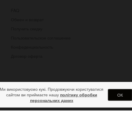
FAQ
Обмен и возврат
Получить скидку
Пользовательское соглашение
Конфеденциальность
Договор оферта
Ми використовуємо кукі. Продовжуючи користуватися
сайтом ви приймаєте нашу
політику обробки
ОК
персональних даних
лигональный браслет-манжет Quadri
одарков от дизайн студии ArtStore. Использование материалов сай