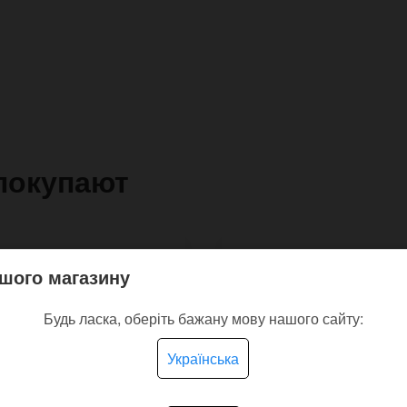
покупают
шого магазину
Будь ласка, оберіть бажану мову нашого сайту:
Українська