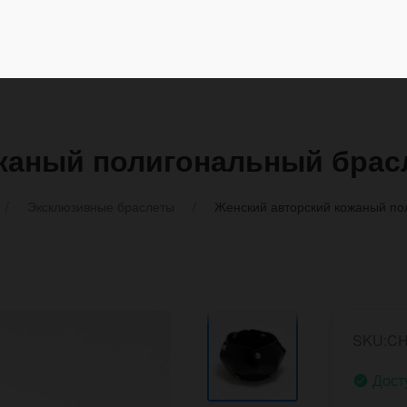
аный полигональный брасле
Эксклюзивные браслеты
Женский авторский кожаный пол
SKU:C
Дост