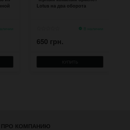
рной
Lotus на два оборота
б
аличии
В наличии
650 грн.
6
КУПИТЬ
ПРО КОМПАНИЮ