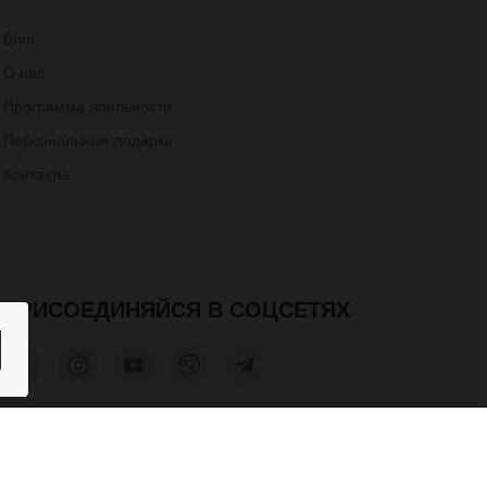
Блог
О нас
Программа лояльности
Персональные подарки
Контакты
ПРИСОЕДИНЯЙСЯ В СОЦСЕТЯХ
latère
650 грн.
КУПИТЬ
та допускается только при получении письменного