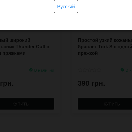
Русский
ный широкий
Простой узкий кожан
ьсник Thunder Cuff c
браслет Tork S с одно
я пряжками
пряжкой
В наличии
В н
 грн.
390 грн.
КУПИТЬ
КУПИТЬ