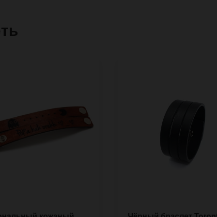
еть
ональный кожаный
Чёрный браслет Toront