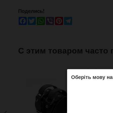
Поделись!
Facebook
Twitter
WhatsApp
Viber
Pinterest
Telegram
С этим товаром часто 
Оберіть мову на