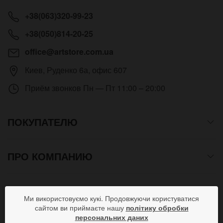
+38(063)320-99-23
+38(050)814-20-25
office@artstore.com.ua
Киев
,
Руденко 6а, офис 607
Приём звонков
Пн — Пт 11:00 – 20:00
ПОКУПАТЕЛЮ
ПРО КОМПАНИЮ
СПОСОБЫ ОПЛАТЫ
Ми використовуємо кукі. Продовжуючи користуватися
сайтом ви приймаєте нашу
політику обробки
персональних даних