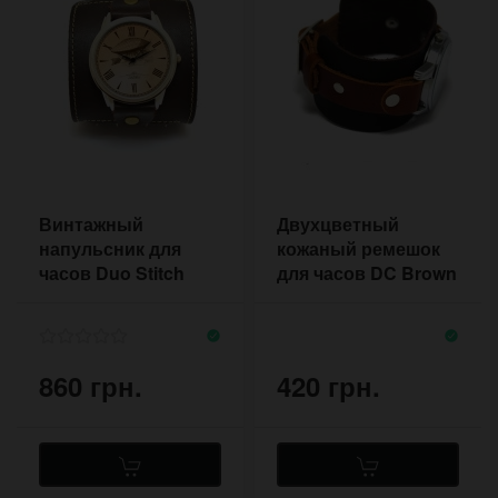
Винтажный
Двухцветный
напульсник для
кожаный ремешок
часов Duo Stitch
для часов DC Brown
Vintage с
в стиле реднек
фурнитурой антик
860 грн.
420 грн.