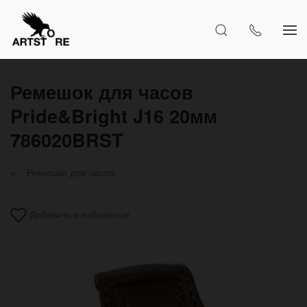
Ремешок для часов
Pride&Bright J16 20мм
786020BRST
Ремешки для часов
Добавить в избранное