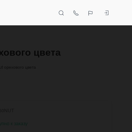
хового цвета
t орехового цвета
60NUT
упно к заказу