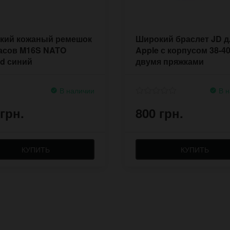
кий кожаный ремешок
Широкий браслет JD д
часов M16S NATO
Apple с корпусом 38-4
ed синий
двумя пряжками
В наличии
В н
 грн.
800 грн.
КУПИТЬ
КУПИТЬ