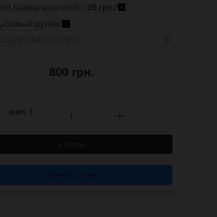
гой размер креплений (+
25 грн.
)
?
арочный футляр
i
800 грн.
мин.
1
КУПИТЬ
Купить в 1 клик