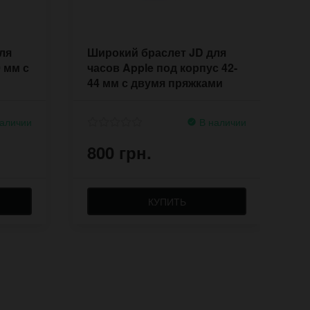
ля
Широкий браслет JD для
Ш
0 мм с
часов Apple под корпус 42-
Y
44 мм с двумя пряжками
м
аличии
В наличии
800 грн.
8
КУПИТЬ