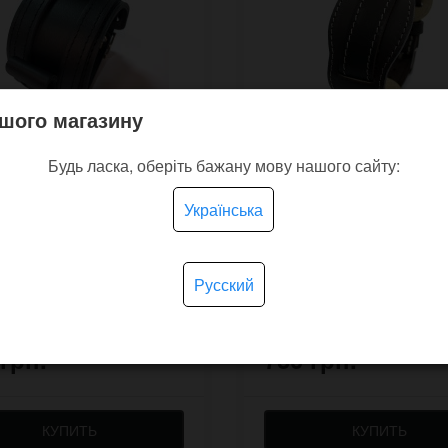
шого магазину
Будь ласка, оберіть бажану мову нашого сайту:
Українська
итый кожаный
Военный кожаный ре
ет для часов Pilot ST
для часов M18CS NATO
T из двух слоёв кожи
светлой прошивкой
Русский
В наличии
В н
 грн.
730 грн.
КУПИТЬ
КУПИТЬ