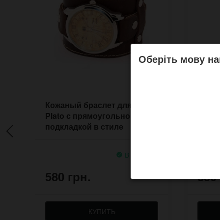
Оберіть мову на
Кожаный браслет для часов
Прош
Plato с прямоугольной
брасл
подкладкой в стиле
5400S
стимпанк
В наличии
580 грн.
850
КУПИТЬ