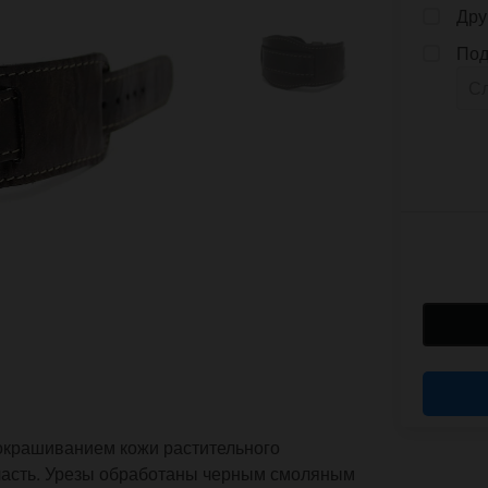
Дру
Под
окрашиванием кожи растительного
 часть. Урезы обработаны черным смоляным