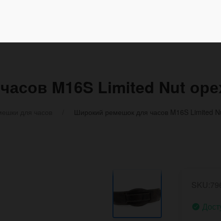
асов M16S Limited Nut оре
ешки для часов
Широкий ремешок для часов M16S Limited Nu
SKU:79
Дост