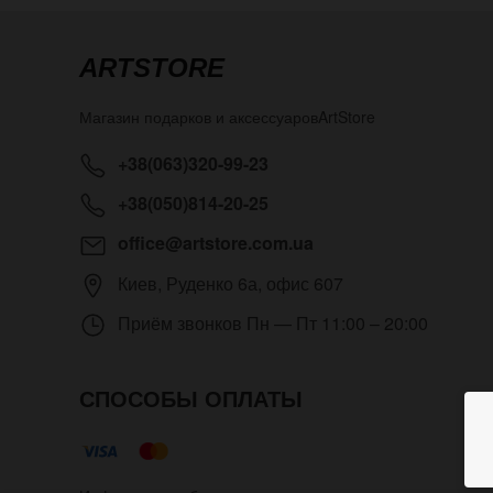
ARTSTORE
Магазин подарков и аксессуаров
ArtStore
+38(063)320-99-23
+38(050)814-20-25
office@artstore.com.ua
Киев
,
Руденко 6а, офис 607
Приём звонков
Пн — Пт 11:00 – 20:00
СПОСОБЫ ОПЛАТЫ