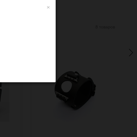
×
8 товаров