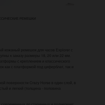
ССИЧЕСКИЕ РЕМЕШКИ
 кожаный ремешок для часов Explorer с
пны к заказу размеры 18, 20 или 22 мм.
платформы с креплением и классического
к как с платформой под циферблат, так и
кой поверхности Crazy Horse в один слой, в
тый и легкий (толщина - половина
 современных до старинных и подчеркнет