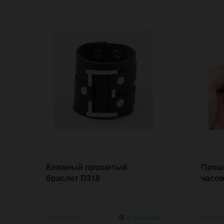
Кожаный прошитый
Прош
браслет D318
часов 
В наличии