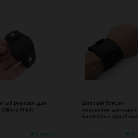
итый ремешок для
Широкий браслет
Military Stitch
напульсник для нару
часов Uno с одной бо
пряжкой
В наличии
В н