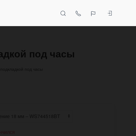
ладкой под часы
 подкладкой под часы
нчился