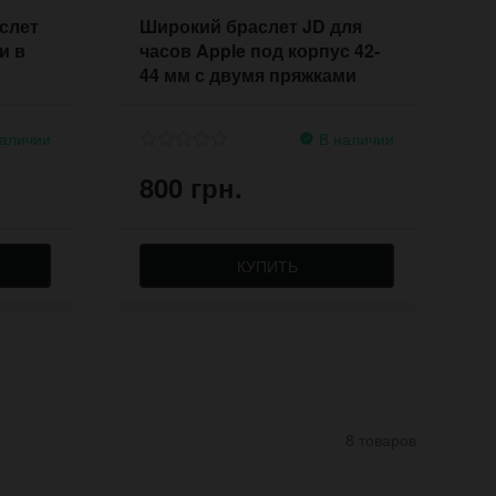
слет
Широкий браслет JD для
П
и в
часов Apple под корпус 42-
ч
44 мм с двумя пряжками
аличии
В наличии
800 грн.
1
КУПИТЬ
8 товаров