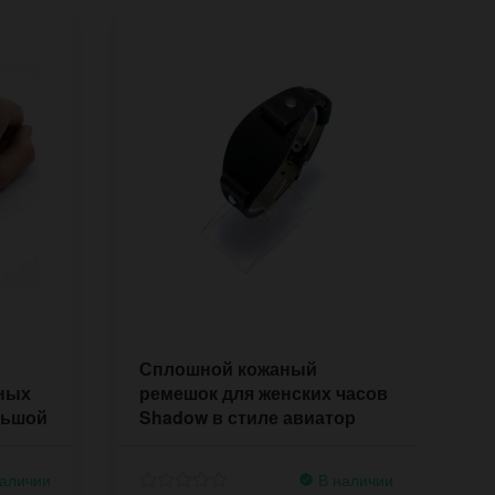
Сплошной кожаный
К
чных
ремешок для женских часов
5
льшой
Shadow в стиле авиатор
п
аличии
В наличии