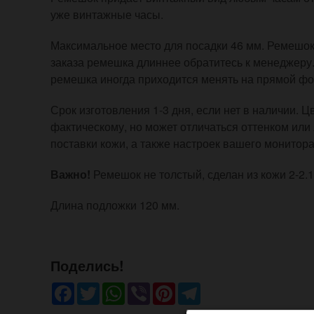
уже винтажные часы.
Максимальное место для посадки 46 мм. Ремешок р
заказа ремешка длиннее обратитесь к менеджеру
ремешка иногда приходится менять на прямой фо
Срок изготовления 1-3 дня, если нет в наличии. 
фактическому, но может отличаться оттенком или
поставки кожи, а также настроек вашего монитора
Важно!
Ремешок не толстый, сделан из кожи 2-2.
Длина подложки 120 мм.
Поделись!
Facebook
Twitter
WhatsApp
Viber
Pinterest
Telegram