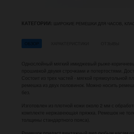
КАТЕГОРИИ:
,
ШИРОКИЕ РЕМЕШКИ ДЛЯ ЧАСОВ
КЛА
ОБЗОР
ХАРАКТЕРИСТИКИ
ОТЗЫВЫ
Однослойный мягкий имиджевый рыже-коричневый
прошивкой двумя строчками и потертостями. Досту
Состоит из трех частей - мягкой прямоугольной 
ремешка из двух половинок. Можно носить ремешо
без.
Изготовлен из плотной кожи около 2 мм с обработ
комплекте нержавеющая пряжка. Ремешок не толс
толщины стандартного пояса).
Ремешок придаст винтажный вид любым часам от