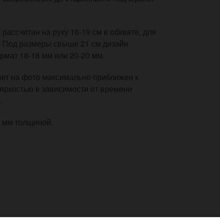
ассчитан на руку 16-19 см в обхвате, для
. Под размеры свыше 21 см дизайн
рмат 18-18 мм или 20-20 мм.
Цвет на фото максимально приближен к
 яркостью в зависимости от времени
.
1 мм толщиной.