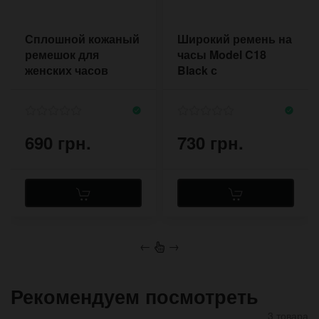
Сплошной кожаный
Широкий ремень на
ремешок для
часы Model C18
женских часов
Black с
Shadow в стиле
прямоугольной
авиатор
подложкой под
корпус
690 грн.
730 грн.
←
→
Рекомендуем посмотреть
3 товара