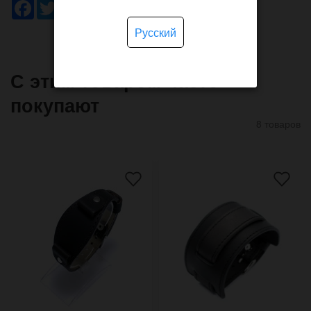
Facebook
Twitter
WhatsApp
Viber
Pinterest
Telegram
Русский
С этим товаром часто
покупают
8 товаров