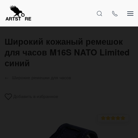
Широкий кожаный ремешок
для часов M16S NATO Limited
синий
Широкие ремешки для часов
Добавить в избранное