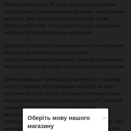
Ширина ремешка от 35 до 43 мм в самом широком
месте делают его максимально близким к классическим
моделям, дает аналогичный комфорт при носке.
Ширина крепления 18 мм, максимальное посадочное
место до 48 мм между осями креплений.
Добавлен 1 артикул из коричневой кожи с нанесением
рисунка под темный орех с глянцевым
водоотталкивающим покрытием, светлой прошивкой и
черной прокраской торца c полиуретановым составом.
Длина ремешка с пряжкой составляет 24 см, поэтому
после установки часов ремешок подойдет на руку
объёмом от 16 до 19,5 см. Без часов ремешок можно
использовать в качестве кожаного браслета. Толщина
кожи около 1,4 мм, поэтому минимальный
рекомендуемый зазор между корпусом часов и
×
Оберіть мову нашого
спинбаром должна быть от 1,4 мм, лучше больше. При
магазину
меньших зазорах есть риск поцарапать ремешок или