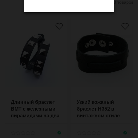
8 товаров
Длинный браслет
Узкий кожаный
BMT с железными
браслет H352 в
пирамидами на два
винтажном стиле
оборота