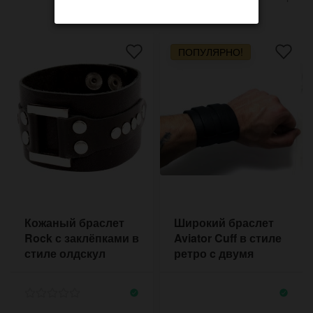
ПОПУЛЯРНО!
Кожаный браслет
Широкий браслет
Rock с заклёпками в
Aviator Cuff в стиле
стиле олдскул
ретро c двумя
пряжками