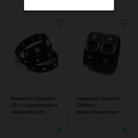
Кожаный браслет
Кожаный браслет
L81 с заклепками и
Circles с
кнопками для
металлическими
застёгивания
кольцами и
кнопками