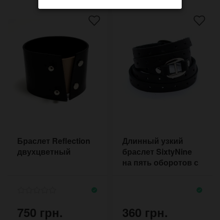
Браслет Reflection
Длинный узкий
двухцветный
браслет SixtyNine
на пять оборотов с
декором
перфорацией
750 грн.
360 грн.