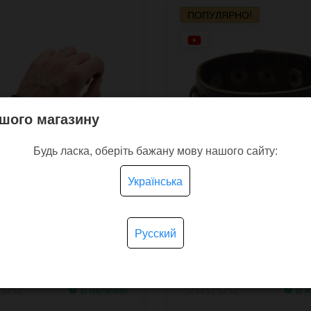
ПОПУЛЯРНО!
шого магазину
Будь ласка, оберіть бажану мову нашого сайту:
Українська
й минималистичный
Кожаный браслет Aran
Русский
ет Stroke из толстой
ой ременной кожи
В наличии
В н