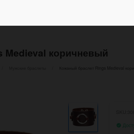
s Medieval коричневый
Мужские браслеты
Кожаный браслет Rings Medieval кор
SKU:30
Дост