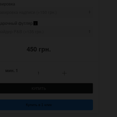
вировка
арочный футляр
i
450 грн.
мин.
1
КУПИТЬ
Купить в 1 клик