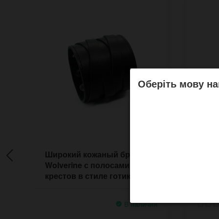
Оберіть мову на
Широкий кожаный браслет
Узки
Wolverine с полосами в виде
брасл
крестов в стиле готика
чёрн
В наличии