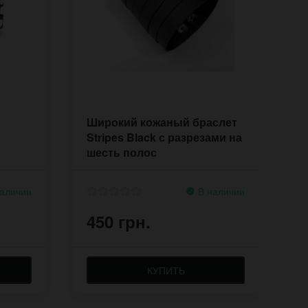
Широкий кожаный браслет
К
Stripes Black с разрезами на
B
шесть полос
аличии
В наличии
450 грн.
4
КУПИТЬ