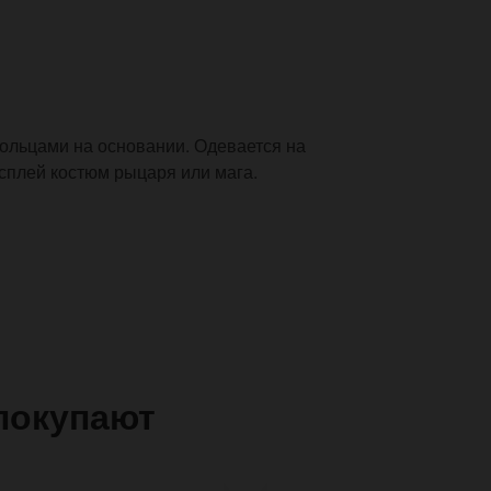
кольцами на основании. Одевается на
осплей костюм рыцаря или мага.
покупают