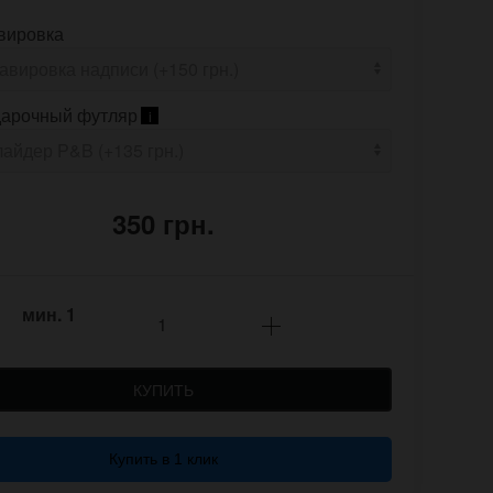
вировка
арочный футляр
i
350 грн.
мин.
1
КУПИТЬ
Купить в 1 клик