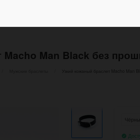
т Macho Man Black без про
Мужские браслеты
Узкий кожаный браслет Macho Man Bl
Дост