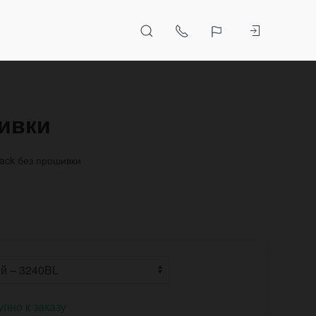
шивки
ack без прошивки
упно к заказу