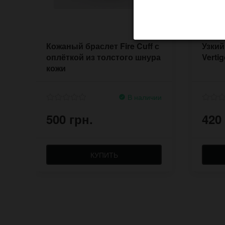
Кожаный браслет Fire Cuff с
Узкий
оплёткой из толстого шнура
Verti
кожи
В наличии
500 грн.
420
КУПИТЬ