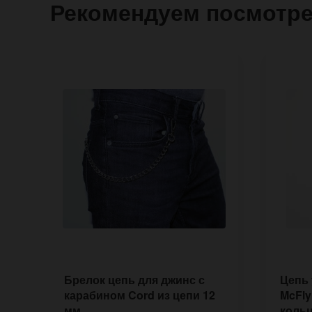
Рекомендуем посмотр
Брелок цепь для джинс с
Цепь
карабином Cord из цепи 12
McFly
мм
коль