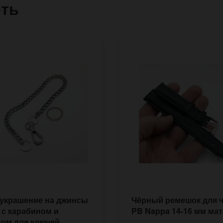
еть
 украшение на джинсы
Чёрный ремешок для 
 с карабином и
PB Nappa 14-16 мм ма
цом для ключей