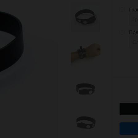
Гра
Под