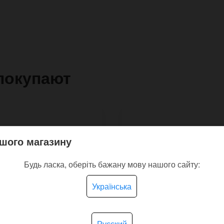
покупают
шого магазину
Будь ласка, оберіть бажану мову нашого сайту:
Українська
Русский