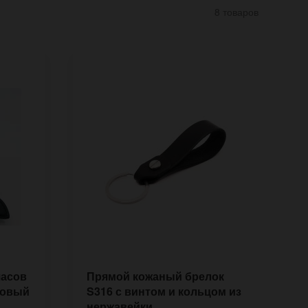
8 товаров
часов
Прямой кожаный брелок
Д
товый
S316 с винтом и кольцом из
S
нержавейки
с