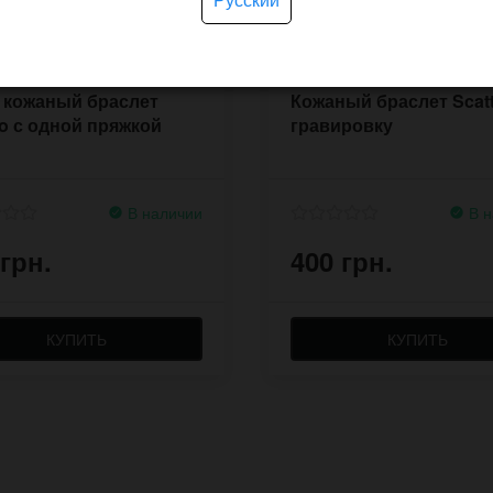
 кожаный браслет
Кожаный браслет Scat
go с одной пряжкой
гравировку
В наличии
В н
 грн.
400 грн.
КУПИТЬ
КУПИТЬ