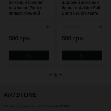
Кожаный браслет
Широкий кожаный
для часов Plato с
браслет Aviator Full
прямоугольной
Bund без контакта
подкладкой в стиле
руки с металлом
стимпанк
580 грн.
580 грн.
←
→
ARTSTORE
Магазин подарков и аксессуаров
ArtStore