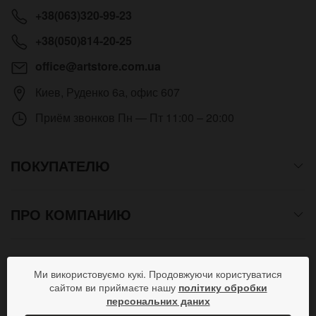
+38(063)320-99-23
+38(050)814-20-25
office@artstore.com.ua
Киев
,
Руденко 6а, офис 607
Приём звонков
Пн — Пт 11:00 – 20:00
ПОКУПАТЕЛЮ
ПРО КОМПАНИЮ
СПОСОБЫ ОПЛАТЫ
Ми використовуємо кукі. Продовжуючи користуватися
сайтом ви приймаєте нашу
політику обробки
персональних даних
ПРИСОЕДИНЯЙСЯ В СОЦСЕТЯХ