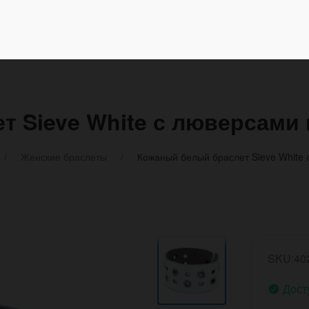
 Sieve White с люверсами 
Женские браслеты
Кожаный белый браслет Sieve White 
SKU:4
Дост