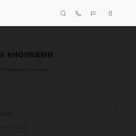
и кнопками
с люверсами и кнопками
025WH
упно к заказу