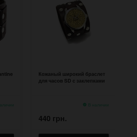
ntine
Кожаный широкий браслет
Д
для часов SD с заклепками
ч
п
аличии
В наличии
440 грн.
4