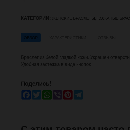
КАТЕГОРИИ:
,
ЖЕНСКИЕ БРАСЛЕТЫ
КОЖАНЫЕ БРА
ОБЗОР
ХАРАКТЕРИСТИКИ
ОТЗЫВЫ
Браслет из белой гладкой кожи. Украшен отверст
Удобная застежка в виде кнопок
Поделись!
Facebook
Twitter
WhatsApp
Viber
Pinterest
Telegram
С этим товаром часто 