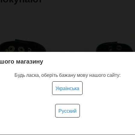
шого магазину
Будь ласка, оберіть бажану мову нашого сайту:
Українська
Русский
 кожаный браслет
Узкий кожаный брасле
в винтажном стиле
Rings с железными
кольцами