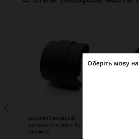
Оберіть мову на
Широкий кожаный
Узкий
напульсник Uno с большой
H352 
пряжкой