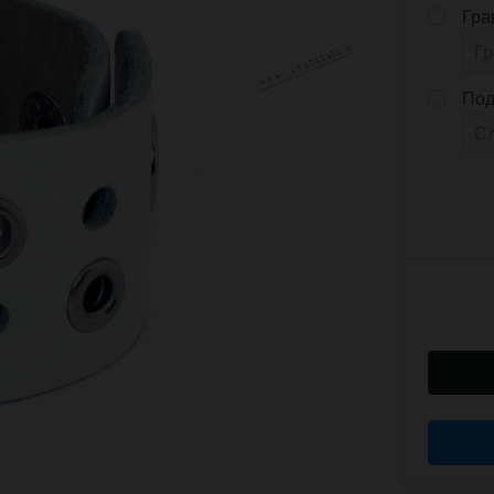
Гра
Под