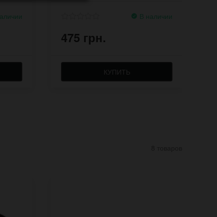
аличии
В наличии
475 грн.
9
КУПИТЬ
8 товаров