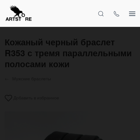
Кожаный черный браслет
R353 с тремя параллельными
полосами кожи
Мужские браслеты
Добавить в избранное