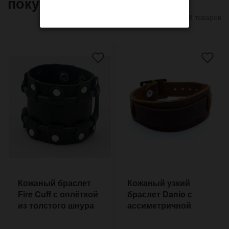
покупают
8 товаров
Кожаный браслет
Кожаный узкий
Fire Cuff с оплёткой
браслет Danio с
из толстого шнура
ассиметричной
кожи
формой в стиле
советского ремешка