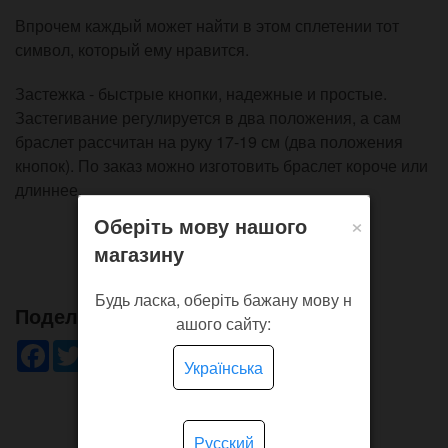
Впрочем каждый может найти в этом сплетении тот
символ, который ему нравится.
Застежка - быстрые кнопки, надежные и простые.
Застегивание регулируется в два положения, а сам
браслет рассчитан на руку 17-19 см (два положения
кнопок). По заказ можно изготовить браслет короче или
длиннее.
×
Оберіть мову нашого
магазину
Будь ласка, оберіть бажану мову н
Поделись!
ашого сайту:
Facebook
Twitter
WhatsApp
Viber
Pinterest
Telegram
Українська
Русский