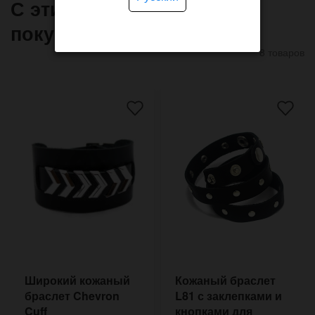
С этим товаром часто
покупают
8 товаров
Широкий кожаный
Кожаный браслет
браслет Chevron
L81 с заклепками и
Cuff
кнопками для