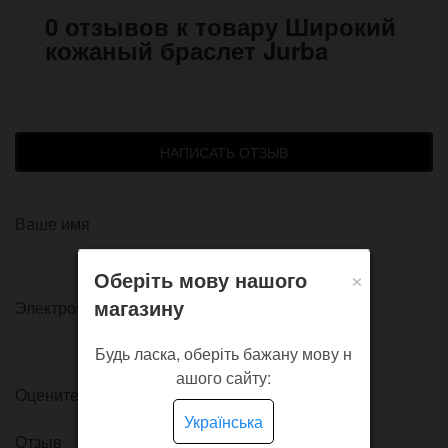
0 отзывов к товару Широкий
кожаный браслет Jurba
НАПИСАТЬ ОТЗЫВ
Ваше имя
×
Оберіть мову нашого
магазину
Электронная почта
Будь ласка, оберіть бажану мову н
ашого сайту:
Оцените товар
Українська
Отзыв