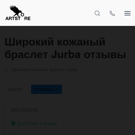
Широкий кожаный
браслет Jurba отзывы
Широкий кожаный браслет Jurba
ОБЗОР
ОТЗЫВЫ
0
SKU:3291BL
Доступно к заказу