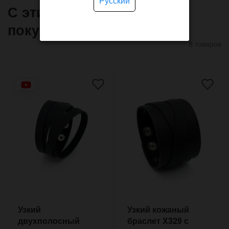
Русский
С этим товаром часто
покупают
8 товаров
Узкий
Узкий кожаный
двухполосный
браслет X329 с