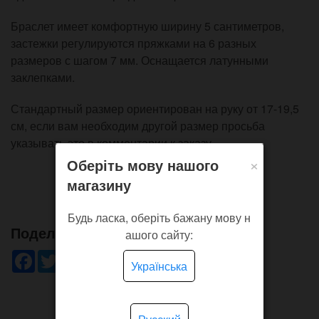
Браслет имеет комфортную ширину 5 сантиметров,
застежки регулируются пряжками на 6 разных
размеров с шагом 7 мм. Оснащается латунными
заклепками.
Стандартный размер ориентирован на руку от 17-19,5
см, если вам необходим другой размер просьба
указывать это в комментарии к заказу.
×
Оберіть мову нашого
магазину
Будь ласка, оберіть бажану мову н
Поделись!
ашого сайту:
Facebook
Twitter
WhatsApp
Viber
Pinterest
Telegram
Українська