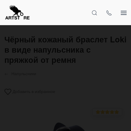
Чёрный кожаный браслет Loki
в виде напульсника с
пряжкой от ремня
Напульсники
Добавить в избранное