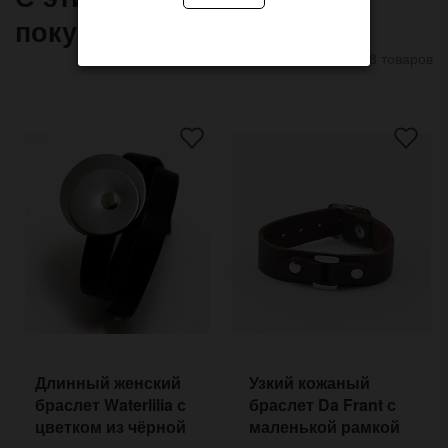
покупают
8 товаров
Длинный женский
Узкий кожаный
браслет Waterlilia с
браслет Da Frant с
цветком из чёрной
маленькой рамкой