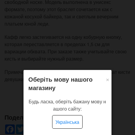
свободной носке. Модель выполнена в унисекс
формате, поэтому этот браслет сочетается как с
кожаной косухой байкера, так и светлым вечерним
платьем юной леди.
Кафф легко застегивается на одну кобурную кнопку,
которая переставляется в пределах 1,5 см для
вариации обхвата. При заказе также учитывайте свою
кисть и выбирайте нужный размер.
Примечание: на демонстрационных фото - обхват кисти
×
Оберіть мову нашого
девушки 14 см.
магазину
Будь ласка, оберіть бажану мову н
ашого сайту:
Поделись!
Українська
Facebook
Twitter
WhatsApp
Viber
Pinterest
Telegram