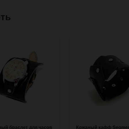
еть
ый браслет для часов
Кожаный кафф Segme