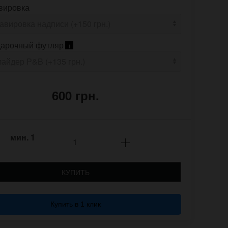
вировка
арочный футляр
i
600 грн.
мин.
1
КУПИТЬ
Купить в 1 клик