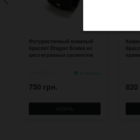
Футуристичный кожаный
Кожа
браслет Dragon Scales из
брасл
шестигранных сегментов
пряжк
В наличии
750 грн.
820
КУПИТЬ