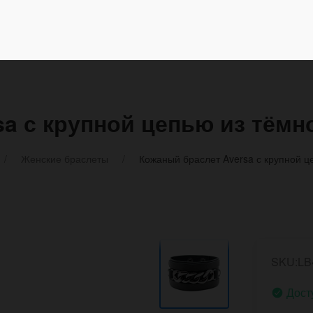
a с крупной цепью из тёмн
Женские браслеты
Кожаный браслет Aversa с крупной ц
SKU:LB
Дост