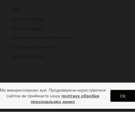
FAQ
Обмен и возврат
Получить скидку
Пользовательское соглашение
Конфеденциальность
Договор оферта
Ми використовуємо кукі. Продовжуючи користуватися
сайтом ви приймаєте нашу
політику обробки
ОК
персональних даних
пной цепью из тёмного никеля
одарков от дизайн студии ArtStore. Использование материалов сай