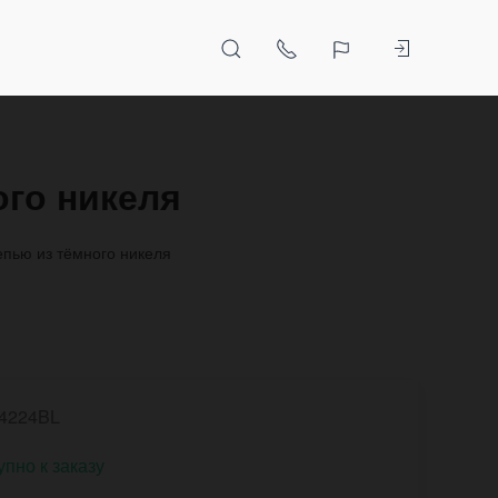
ого никеля
епью из тёмного никеля
4224BL
упно к заказу