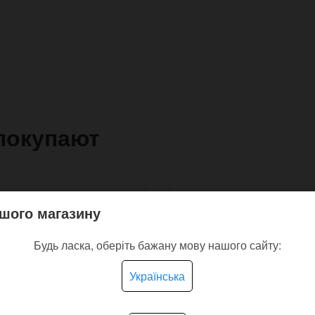
покупают
шого магазину
Будь ласка, оберіть бажану мову нашого сайту:
Українська