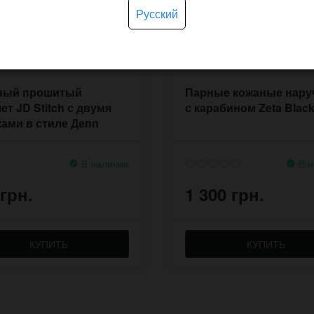
Русский
ный прошитый
Парные кожаные нару
ет JD Stitch с двумя
с карабином Zeta Blac
ами в стиле Депп
В наличии
В н
 грн.
1 300 грн.
КУПИТЬ
КУПИТЬ