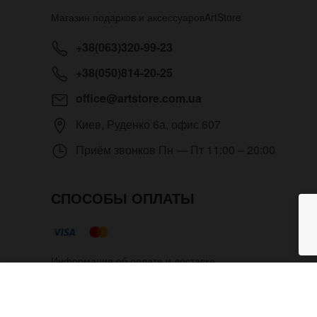
Магазин подарков и аксессуаров
ArtStore
+38(063)320-99-23
+38(050)814-20-25
office@artstore.com.ua
Киев
,
Руденко 6а, офис 607
Приём звонков
Пн — Пт 11:00 – 20:00
СПОСОБЫ ОПЛАТЫ
Информация об оплате и доставке
Кожаный браслет Aversa с кру
Copyright © 2012- 2026 Все права защищены. Магазин п