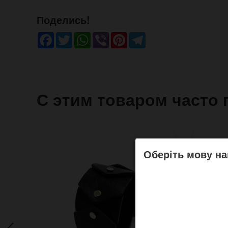
Поделись!
Facebook
Twitter
WhatsApp
Viber
Pinterest
Telegram
С этим товаром часто 
Оберіть мову на