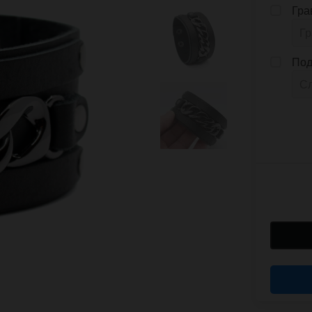
Гра
Под