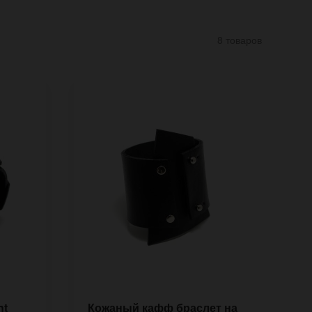
8 товаров
nt
Кожаный кафф браслет на
К