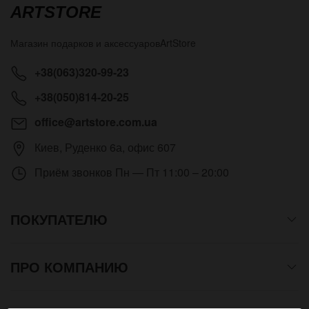
ARTSTORE
Магазин подарков и аксессуаров
ArtStore
+38(063)320-99-23
+38(050)814-20-25
office@artstore.com.ua
Киев
,
Руденко 6а, офис 607
Приём звонков
Пн — Пт 11:00 – 20:00
ПОКУПАТЕЛЮ
ПРО КОМПАНИЮ