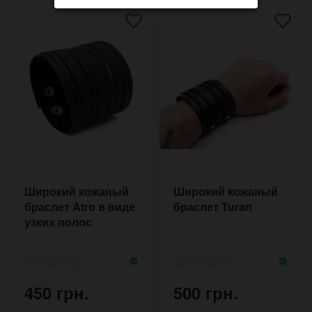
Широкий кожаный
Широкий кожаный
браслет Atro в виде
браслет Turan
узких полос
450 грн.
500 грн.