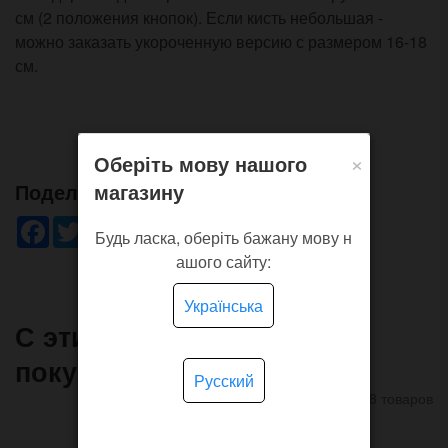
см (2 положения кнопок). Если кисть небольшая -
можно заказать укороченную версию с размером 16-18
см.
×
Оберіть мову нашого
магазину
Поделись!
Facebook
Twitter
WhatsApp
Viber
Pinterest
Telegram
Будь ласка, оберіть бажану мову н
ашого сайту:
Українська
С этим товаром часто
покупают
Русский
8 товаров