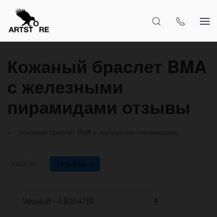
Кожаный браслет BMA
с железными
пирамидами отзывы
Кожаный браслет BMA с железными пирамидами
ОБЗОР
ОТЗЫВЫ
0