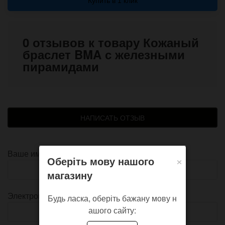
Купить в 1 клик
0 отзывов к товару Кожаный
браслет BMA с железными
пирамидами
НАПИСАТЬ ОТЗЫВ
Ваше имя
×
Оберіть мову нашого
магазину
Электронная почта
Будь ласка, оберіть бажану мову н
ашого сайту: