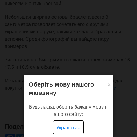
никелем и антик бронзой.
Небольшая ширина основы браслета всего 3
сантиметра позволяет сочетать его с другими
украшениями на руке, такими как часы, браслеты и
цепочки. Среди фотографий вы найдете пару
примеров.
Застегивается быстрыми кнопками в трёх размерах 16,
17.5 и 18.5 см в обхвате.
Металлический браслет с фотографий доступен для
×
Оберіть мову нашого
покупки в разделе с
металлическими браслетами.
магазину
Будь ласка, оберіть бажану мову н
ашого сайту:
Поделись!
Українська
Facebook
Twitter
WhatsApp
Viber
Pinterest
Telegram