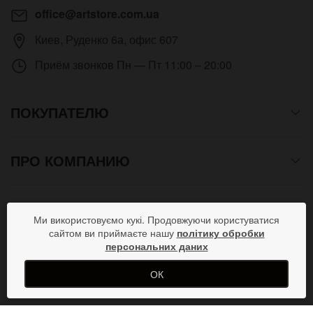
office@artstore.com.ua
Киев
,
Руденко 6а, офис 607
Приём звонков
Пн — Пт 11:00 – 20:00
ПОКУПАТЕЛЮ
ПРО КОМПАНИЮ
СПОСОБЫ ОПЛАТЫ
Ми використовуємо кукі. Продовжуючи користуватися
сайтом ви приймаєте нашу
політику обробки
персональних даних
ПРИСОЕДИНЯЙСЯ В СОЦСЕТЯХ
ОК