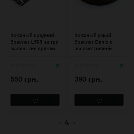
Кожаный средний
Кожаный узкий
браслет L508 на три
браслет Danio с
маленькие пряжки
ассиметричной
на небольшую руку
формой в стиле
советского ремешка
550 грн.
390 грн.
←
→