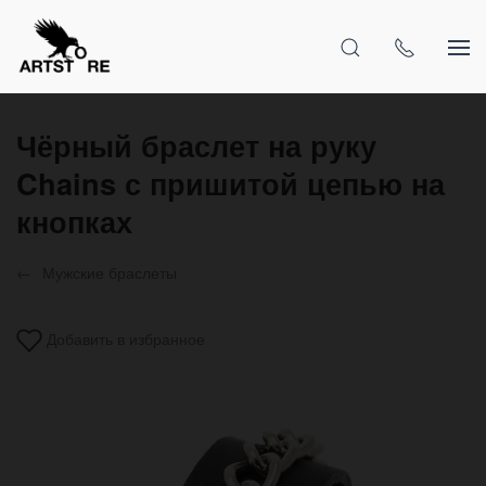
Чёрный браслет на руку
Chains с пришитой цепью на
кнопках
Мужские браслеты
Добавить в избранное