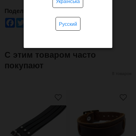
Українська
Поделись!
Facebook
Twitter
WhatsApp
Viber
Pinterest
Telegram
Русский
С этим товаром часто
покупают
8 товаров