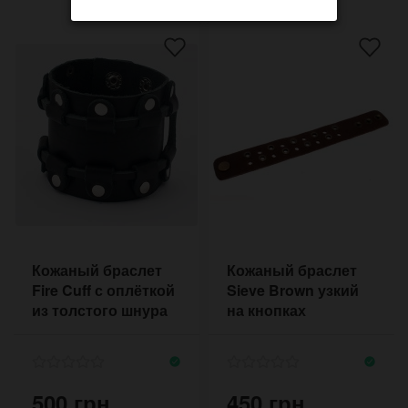
Кожаный браслет
Кожаный браслет
Fire Cuff с оплёткой
Sieve Brown узкий
из толстого шнура
на кнопках
кожи
500 грн.
450 грн.