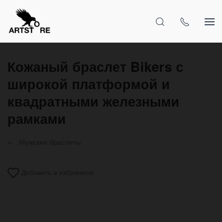
Кожаный браслет Bikers с
широкой платформой и
квадратными железными
рамками
Мужские браслеты
Добавить в избранное