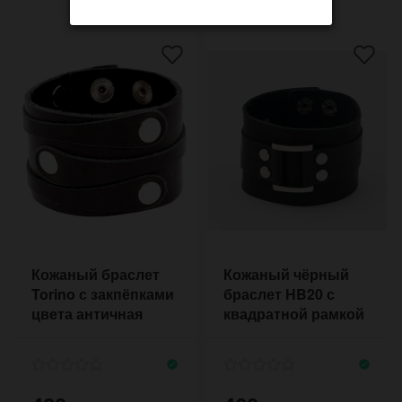
Кожаный браслет
Кожаный чёрный
Torino с закпёпками
браслет HB20 с
цвета античная
квадратной рамкой
латунь