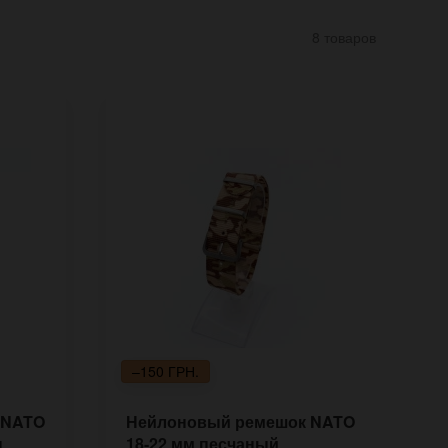
8 товаров
–150 ГРН.
 NATO
Нейлоновый ремешок NATO
Н
ы
18-22 мм песчаный
1