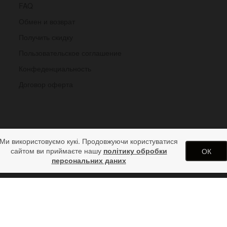
FAQ
Обмен и возврат
Получить скидку
Пользовательское соглашение
Конфеденциальность
Договор оферта
Ми використовуємо кукі. Продовжуючи користуватися
сайтом ви приймаєте нашу
політику обробки
ОК
персональних даних
ATO 18-22 мм
одарков от дизайн студии ArtStore. Использование материалов сай