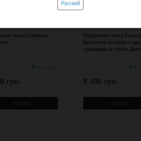
Русский
чные часы Спираль
Наручные часы Хуизит
ени
браслете из кожи с дв
пряжками в стиле Деп
В наличии
В н
0 грн.
2 100 грн.
КУПИТЬ
КУПИТЬ