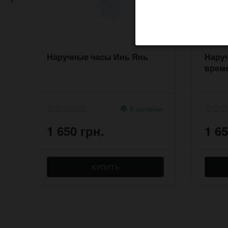
Наручные часы Инь Янь
Нару
врем
В наличии
1 650 грн.
1 65
КУПИТЬ