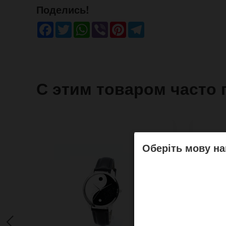
Поделись!
Facebook
Twitter
WhatsApp
Viber
Pinterest
Telegram
С этим товаром часто 
Оберіть мову на