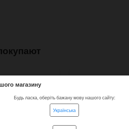
покупают
шого магазину
Будь ласка, оберіть бажану мову нашого сайту:
Українська