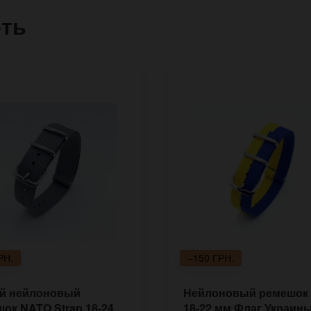
еть
РН.
–150 ГРН.
й нейлоновый
Нейлоновый ремешок
ок NATO Strap 18-24
18-22 мм Флаг Украин