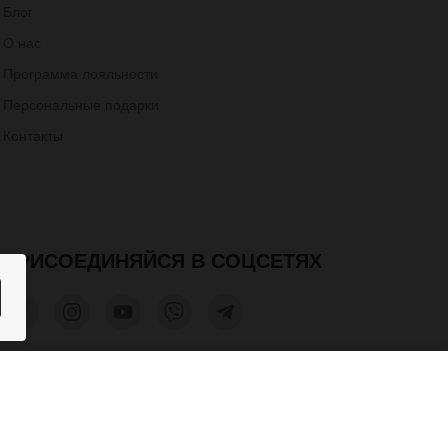
Блог
О нас
Программа лояльности
Персональные подарки
Контакты
ПРИСОЕДИНЯЙСЯ В СОЦСЕТЯХ
200 грн.
220 грн.
КУПИТЬ
та допускается только при получении письменного