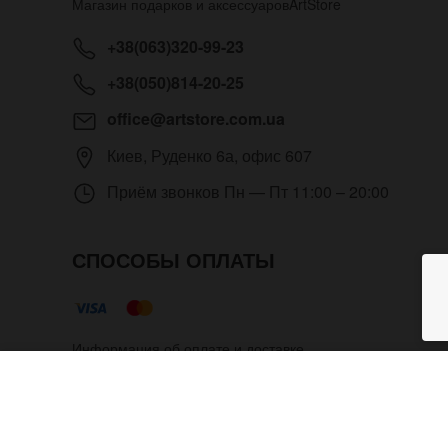
Магазин подарков и аксессуаров
ArtStore
+38(063)320-99-23
+38(050)814-20-25
office@artstore.com.ua
Киев
,
Руденко 6а, офис 607
Приём звонков
Пн — Пт 11:00 – 20:00
СПОСОБЫ ОПЛАТЫ
Информация об оплате и доставке
Синий нейлоновый ремешок N
Copyright © 2012- 2026 Все права защищены. Магазин п
разрешения администратора.