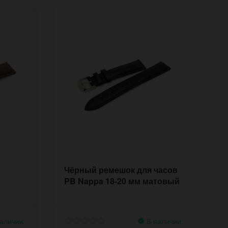
Чёрный ремешок для часов
Ч
PB Nappa 18-20 мм матовый
P
аличии
В наличии