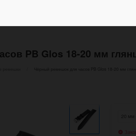
асов PB Glos 18-20 мм гля
е ремешки
Чёрный ремешок для часов PB Glos 18-20 мм гля
Зако