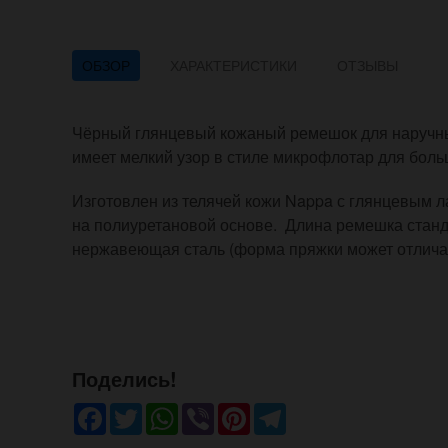
ОБЗОР
ХАРАКТЕРИСТИКИ
ОТЗЫВЫ
Чёрный глянцевый кожаный ремешок для наручны
имеет мелкий узор в стиле микрофлотар для бол
Изготовлен из телячей кожи Nappa с глянцевым ла
на полиуретановой основе. Длина ремешка станд
нержавеющая сталь (форма пряжки может отличат
Поделись!
Facebook
Twitter
WhatsApp
Viber
Pinterest
Telegram