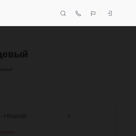
нцевый
нцевый
нчился