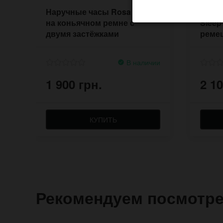
Наручные часы Rosa Majalis
Наруч
на коньячном ремне с
Sleep
двумя застёжками
реме
В наличии
1 900 грн.
2 10
КУПИТЬ
Рекомендуем посмотр