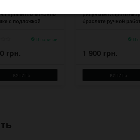
ные часы Fuck Eat
Наручные часы Anchor
 на прошитом кожаном
рисунком старого якор
шке с подложкой
браслете ручной рабо
В наличии
В н
0 грн.
1 900 грн.
КУПИТЬ
КУПИТЬ
еть