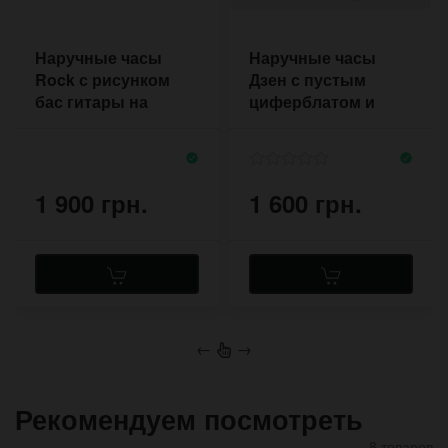
Наручные часы
Наручные часы
Rock с рисунком
Дзен с пустым
бас гитары на
циферблатом и
двухцветном
светящимися
браслете из кожи
стрелками
1 900 грн.
1 600 грн.
←
→
Рекомендуем посмотреть
8 товаров