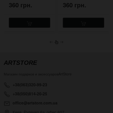
360 грн.
360 грн.
←
→
ARTSTORE
Магазин подарков и аксессуаров
ArtStore
+38(063)320-99-23
+38(050)814-20-25
office@artstore.com.ua
Киев
,
Руденко 6а, офис 607