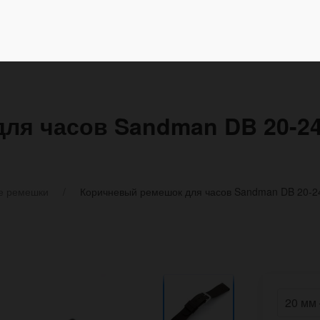
ля часов Sandman DB 20-24
е ремешки
Коричневый ремешок для часов Sandman DB 20-24