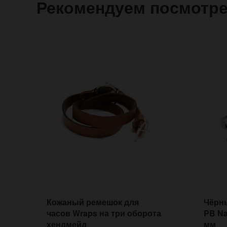
Рекомендуем посмотр
Кожаный ремешок для
Чёрн
часов Wraps на три оборота
PB Na
хендмейд
мм