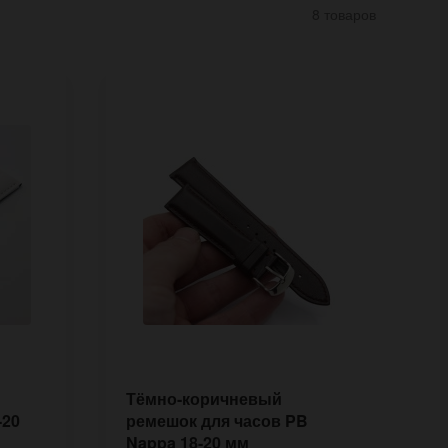
8 товаров
Тёмно-коричневый
С
-20
ремешок для часов PB
р
Nappa 18-20 мм
N