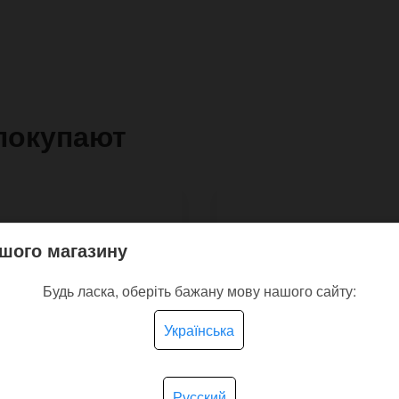
покупают
шого магазину
Будь ласка, оберіть бажану мову нашого сайту:
Українська
Русский