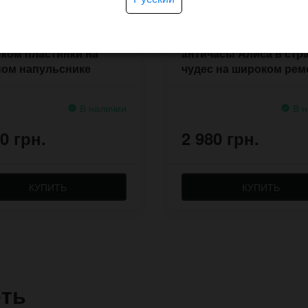
ные часы Vinyl с
Женские наручные
ком пластинки на
античасы Алиса в стр
ном напульснике
чудес на широком рем
ой работы
В наличии
В н
0 грн.
2 980 грн.
КУПИТЬ
КУПИТЬ
еть