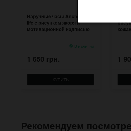
Наручные часы Anchor for
Наруч
life с рисунком якоря и
рисун
мотивационной надписью
кожа
ручн
В наличии
1 650 грн.
1 90
КУПИТЬ
Рекомендуем посмотр