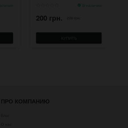
аличии
В наличии
200 грн.
2
220 грн.
КУПИТЬ
ПРО КОМПАНИЮ
Блог
О нас