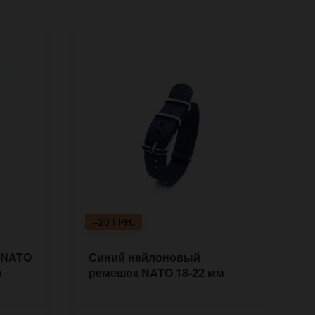
–20 ГРН.
 NATO
Синий нейлоновый
Н
ы
ремешок NATO 18-22 мм
1
к