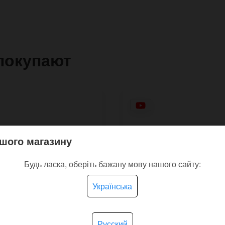
покупают
шого магазину
Будь ласка, оберіть бажану мову нашого сайту:
Українська
Русский