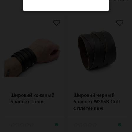
Широкий кожаный
Широкий черный
браслет Turan
браслет W395S Cuff
с плетением
крестами в стиле
готика