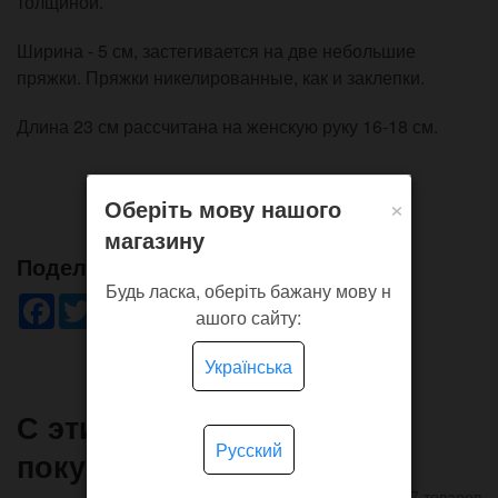
толщиной.
Ширина - 5 см, застегивается на две небольшие
пряжки. Пряжки никелированные, как и заклепки.
Длина 23 см рассчитана на женскую руку 16-18 см.
×
Оберіть мову нашого
магазину
Поделись!
Будь ласка, оберіть бажану мову н
Facebook
Twitter
WhatsApp
Viber
Pinterest
Telegram
ашого сайту:
Українська
С этим товаром часто
Русский
покупают
7 товаров