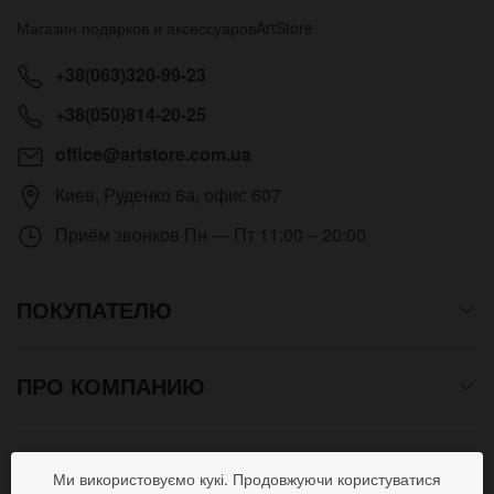
Магазин подарков и аксессуаров
ArtStore
+38(063)320-99-23
+38(050)814-20-25
office@artstore.com.ua
Киев
,
Руденко 6а, офис 607
Приём звонков
Пн — Пт 11:00 – 20:00
ПОКУПАТЕЛЮ
ПРО КОМПАНИЮ
СПОСОБЫ ОПЛАТЫ
Ми використовуємо кукі. Продовжуючи користуватися