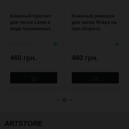
Кожаный браслет
Кожаный ремешок
для часов Lines в
для часов Wraps на
виде порезанных
три оборота
полос с кнопками
хендмейд
460 грн.
460 грн.
←
→
ARTSTORE