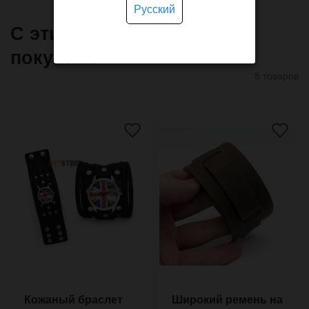
Русский
С этим товаром часто
покупают
8 товаров
Кожаный браслет
Широкий ремень на