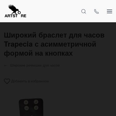
Широкий браслет для часов
Trapecia с асимметричной
формой на кнопках
Широкие ремешки для часов
Добавить в избранное