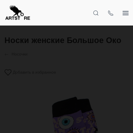
Носки женские Большое Око
Носочки
Добавить в избранное