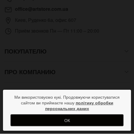
office@artstore.com.ua
Киев
,
Руденко 6а, офис 607
Приём звонков
Пн — Пт 11:00 – 20:00
ПОКУПАТЕЛЮ
ПРО КОМПАНИЮ
СПОСОБЫ ОПЛАТЫ
Ми використовуємо кукі. Продовжуючи користуватися
сайтом ви приймаєте нашу
політику обробки
персональних даних
ПРИСОЕДИНЯЙСЯ В СОЦСЕТЯХ
ОК