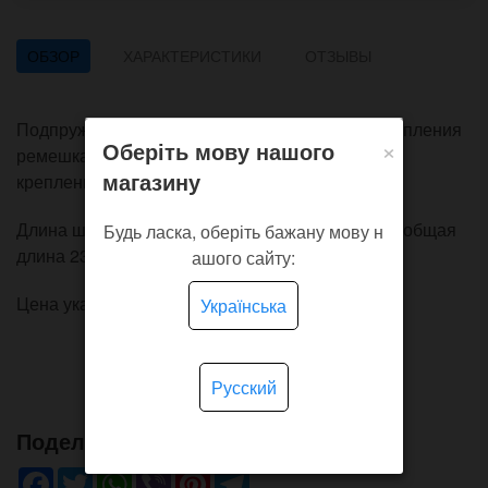
ОБЗОР
ХАРАКТЕРИСТИКИ
ОТЗЫВЫ
Подпружиненные шпильки с фланцами для крепления
×
Оберіть мову нашого
ремешка на классические часы. Подходят для
магазину
креплений 20 мм, имеют толщину около 1,5 мм.
Длина шпильки без фланцевых деталей 17 мм, общая
Будь ласка, оберіть бажану мову н
длина 23 мм.
ашого сайту:
Цена указана за комплект в 4 штуки.
Українська
Русский
Поделись!
Facebook
Twitter
WhatsApp
Viber
Pinterest
Telegram