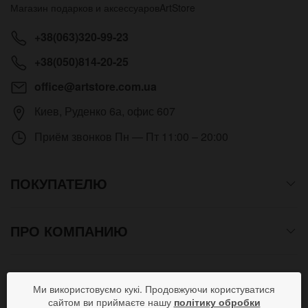
Магазин подарков и аксессуаров
ArtStore
+38(063)320-99-23
+38(050)814-20-25
office@artstore.com.ua
Киев
,
Руденко 6а, офис 607
Приём звонков
Пн — Пт 11:00 – 20:00
ПОКУПАТЕЛЮ
ПРО КОМПАНИЮ
СПОСОБЫ ОПЛАТЫ
Ми використовуємо кукі. Продовжуючи користуватися
сайтом ви приймаєте нашу
політику обробки