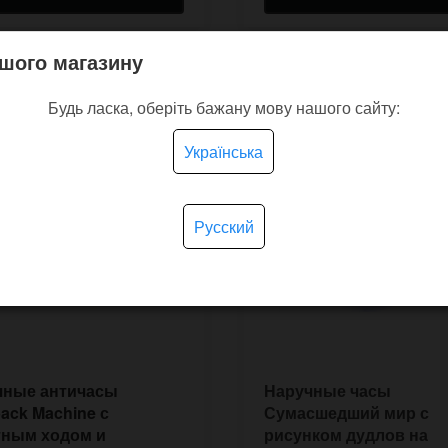
шого магазину
Будь ласка, оберіть бажану мову нашого сайту:
Українська
Русский
чные античасы
Наручные часы
ack Machine с
Сумасшедший мир с
тным ходом и
рисунком дудлов на