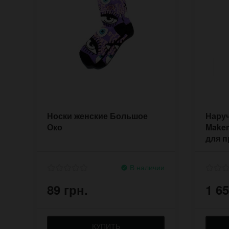
Носки женские Большое
Наруч
Око
Maker
для п
В наличии
89 грн.
1 65
КУПИТЬ