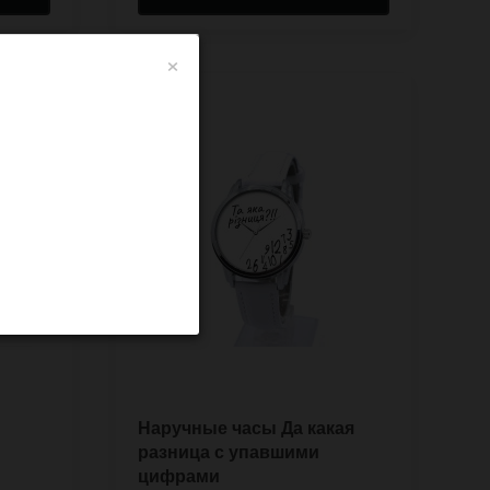
×
Наручные часы Да какая
разница с упавшими
цифрами