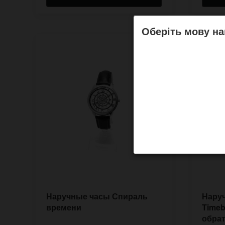
Оберіть мову на
Наручные часы Спираль
Нару
времени
Timeb
обра