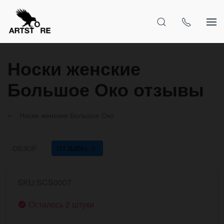
Носки женские
Большое Око отзывы
Носки женские Большое Око
ОБЗОР
ОТЗЫВЫ
0
SKU:SCS0007
Осталось 2 штуки