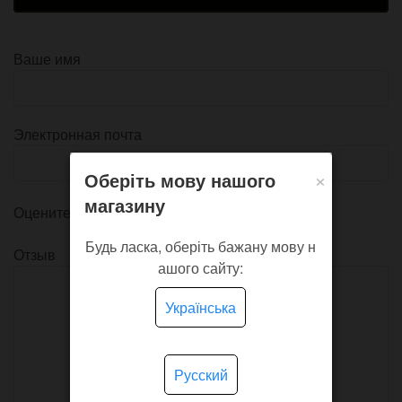
Ваше имя
Электронная почта
×
Оберіть мову нашого
магазину
Оцените товар
Будь ласка, оберіть бажану мову н
Отзыв
ашого сайту:
Українська
Русский