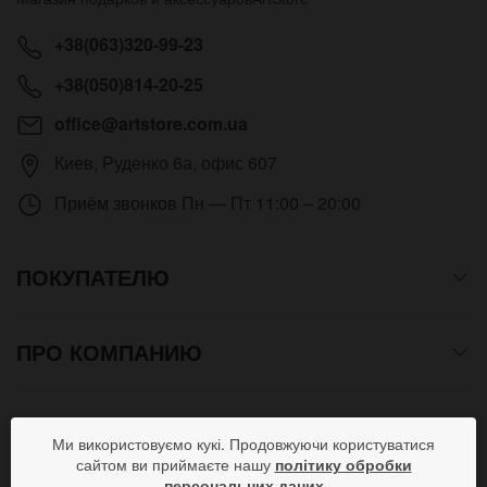
+38(063)320-99-23
+38(050)814-20-25
office@artstore.com.ua
Киев
,
Руденко 6а, офис 607
Приём звонков
Пн — Пт 11:00 – 20:00
ПОКУПАТЕЛЮ
ПРО КОМПАНИЮ
СПОСОБЫ ОПЛАТЫ
Ми використовуємо кукі. Продовжуючи користуватися
сайтом ви приймаєте нашу
політику обробки
персональних даних