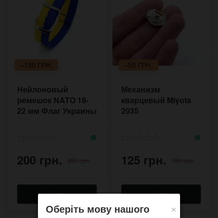
–150 ГРН.
–55 ГРН.
Нейлоновый
Механизм
ремешок NATO 18-
кварцевый Miyota
22 мм Флаг Украины
2035
200 грн.
125 грн.
350 грн.
180 грн.
×
Оберіть мову нашого