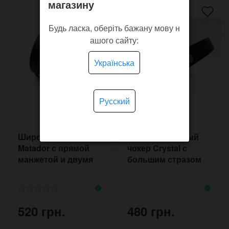
магазину
Будь ласка, оберіть бажану мову н
ашого сайту:
Українська
Русский
Широкий браслет
Чёрный кожаный
Matador с прямой
чокер Crystal с
манжетой и двумя
большим стразом
пряжками
520 грн.
480 грн.