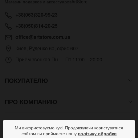
Магазин подарков и аксессуаров
ArtStore
+38(063)320-99-23
+38(050)814-20-25
office@artstore.com.ua
Киев
,
Руденко 6а, офис 607
Приём звонков
Пн — Пт 11:00 – 20:00
ПОКУПАТЕЛЮ
ПРО КОМПАНИЮ
СПОСОБЫ ОПЛАТЫ
Ми використовуємо кукі. Продовжуючи користуватися
сайтом ви приймаєте нашу
політику обробки